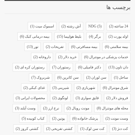
برچسب ها
24 ساعته
(2)
(5)
NDG
آش رشته
(2)
اسموک میت
(1)
اولد پورت
(2)
برگر
(4)
بلیط هواپیما
(15)
بیمه درمانی کبک
(6)
بیمه سلامتی
(6)
بیمه مسافرتی
(6)
تفریحات
(2)
تور
(13)
خدمات پزشکی در مونترال
(6)
خرید دلار
(2)
داروخانه
(2)
دان تاون
(13)
دکتر فامیلی
(6)
رستوران
(7)
رستوران کره ای
(2)
ساحل
(1)
سن لوران
(2)
سن کاترین
(6)
شربروک
(7)
شرق مونترال
(6)
شهربازی
(2)
شیرینی
(3)
غذای کبکی
(2)
فروش دلار
(2)
قایق سواری
(3)
لونگوی
(2)
محصولات ایرانی
(3)
محله های مونترال
(8)
مونت رویال
(2)
نرخ ارز
(2)
وست آیلند
(3)
وست مونت
(2)
پزشک خانواده
(6)
پوتین
(2)
کباب کوبیده
(5)
کت دنژ
(3)
کت سن لوک
(1)
کشتی تفریحی
(2)
کشتی کروز
(2)