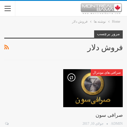
Home
نوشته ها
فروش دلار
مرور برچسب
فروش دلار
صرافی های مونترال
صرافی سون
ADMIN
جولای 10, 2017