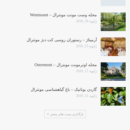
محله وست مونت مونترال – Westmount
ژانویه 29, 2018
آرمیتاژ – رستوران روسی کت دنژ مونترال
ژانویه 23, 2018
محله اوترمونت مونترال – Outremont
ژانویه 17, 2018
گاردن بوتانیک – باغ گیاهشناسی مونترال
ژانویه 11, 2018
بارگذاری پست های بیشتر