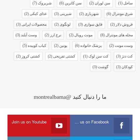
ساحل
(1)
سن لوران
(2)
سن کاترین
(6)
شربروک
(7)
شرق مونترال
(6)
شهربازی
(2)
شیرینی
(3)
غذای کبکی
(2)
فروش دلار
(2)
قایق سواری
(3)
لونگوی
(2)
محصولات ایرانی
(3)
محله های مونترال
(8)
مونت رویال
(2)
نرخ ارز
(2)
وست آیلند
(3)
وست مونت
(2)
پزشک خانواده
(6)
پوتین
(2)
کباب کوبیده
(5)
کت دنژ
(3)
کت سن لوک
(1)
کشتی تفریحی
(2)
کشتی کروز
(2)
کودکان
(3)
گوشت
(3)
ما را دنبال کنید
@montrealbama
Join us on Youtube
Join us on Facebook