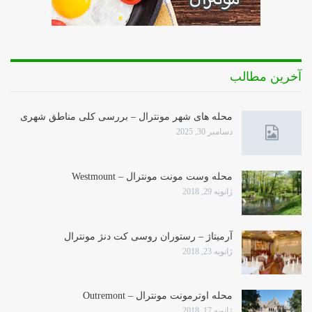
آخرین مطالب
محله های شهر مونترال – بررسی کلی مناطق شهری
دسامبر 30, 2025
محله وست مونت مونترال – Westmount
ژانویه 29, 2018
آرمیتاژ – رستوران روسی کت دنژ مونترال
ژانویه 23, 2018
محله اوترمونت مونترال – Outremont
ژانویه 17, 2018