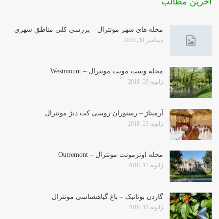
آخرین مطالب
محله های شهر مونترال – بررسی کلی مناطق شهری
دسامبر 30, 2025
محله وست مونت مونترال – Westmount
ژانویه 29, 2018
آرمیتاژ – رستوران روسی کت دنژ مونترال
ژانویه 23, 2018
محله اوترمونت مونترال – Outremont
ژانویه 17, 2018
گاردن بوتانیک – باغ گیاهشناسی مونترال
ژانویه 11, 2018