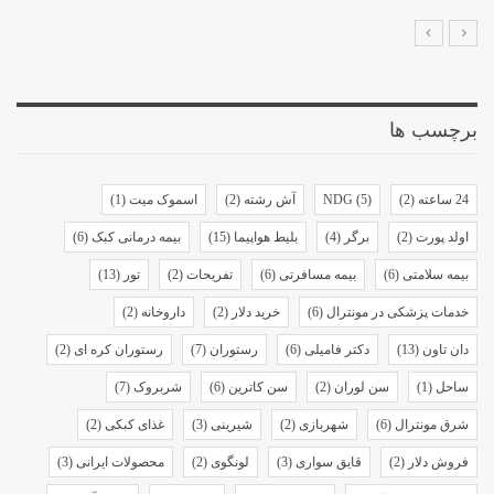
برچسب ها
24 ساعته
(2)
(5)
NDG
آش رشته
(2)
اسموک میت
(1)
اولد پورت
(2)
برگر
(4)
بلیط هواپیما
(15)
بیمه درمانی کبک
(6)
بیمه سلامتی
(6)
بیمه مسافرتی
(6)
تفریحات
(2)
تور
(13)
خدمات پزشکی در مونترال
(6)
خرید دلار
(2)
داروخانه
(2)
دان تاون
(13)
دکتر فامیلی
(6)
رستوران
(7)
رستوران کره ای
(2)
ساحل
(1)
سن لوران
(2)
سن کاترین
(6)
شربروک
(7)
شرق مونترال
(6)
شهربازی
(2)
شیرینی
(3)
غذای کبکی
(2)
فروش دلار
(2)
قایق سواری
(3)
لونگوی
(2)
محصولات ایرانی
(3)