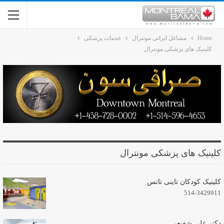
Home
مشاغل ایرانی مونترال
خدمات پزشکی
کلینیک های پزشکی مونترال
کلینیک های پزشکی مونترال
کلینیک کودکان تاینی تاتس
514-3429911
دکتر علی شفیعی