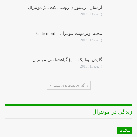
آرمیتاژ – رستوران روسی کت دنژ مونترال
ژانویه 23, 2018
محله اوترمونت مونترال – Outremont
ژانویه 17, 2018
گاردن بوتانیک – باغ گیاهشناسی مونترال
ژانویه 11, 2018
بارگذاری پست های بیشتر
زندگی در مونترال
سلامت