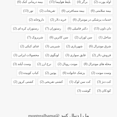
اولد پورت
(2)
برگر
(4)
بلیط هواپیما
(15)
بیمه درمانی کبک
(6)
بیمه سلامتی
(6)
بیمه مسافرتی
(6)
تفریحات
(2)
تور
(13)
خدمات پزشکی در مونترال
(6)
خرید دلار
(2)
داروخانه
(2)
دان تاون
(13)
دکتر فامیلی
(6)
رستوران
(7)
رستوران کره ای
(2)
ساحل
(1)
سن لوران
(2)
سن کاترین
(6)
شربروک
(7)
شرق مونترال
(6)
شهربازی
(2)
شیرینی
(3)
غذای کبکی
(2)
فروش دلار
(2)
قایق سواری
(3)
لونگوی
(2)
محصولات ایرانی
(3)
محله های مونترال
(8)
مونت رویال
(2)
نرخ ارز
(2)
وست آیلند
(3)
وست مونت
(2)
پزشک خانواده
(6)
پوتین
(2)
کباب کوبیده
(5)
کت دنژ
(3)
کت سن لوک
(1)
کشتی تفریحی
(2)
کشتی کروز
(2)
کودکان
(3)
گوشت
(3)
ما را دنبال کنید
@montrealbama