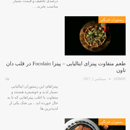
درصدی تخفیف و قیمت بسیار
مناسب بخرید.…
رستوران فرنگی
طعم متفاوت پیتزای ایتالیایی – پیتزا Focolaio در قلب دان
تاون
ADMIN
سپتامبر 2, 2017
پیتزاهای این رستوران ایتالیایی
بسیار لذیذ و خوشمزه هستند و
متفاوت با اغلب پیتزاهایی که تا به
حال خورده اید. ، بی شک یکی از
لذیذترین ها.
رستوران فرنگی