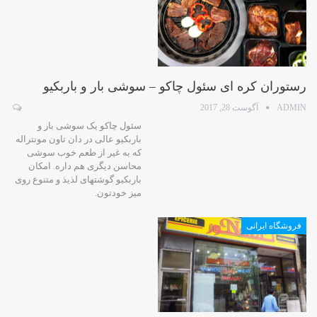
رستوران کره ای سئول چاکو – سوشی بار و باربکیو
ADMIN
آگوست 28, 2017
سئول چاکو یک سوشی بار و
باربکیو عالی در دان تاون مونتراله
که به غیر از طعم خوب سوشی
محاسن دیگری هم داره. امکان
باربکیو گوشتهای لذیذ و متنوع روی
میز خودتون.
فروشگاه ایرانی